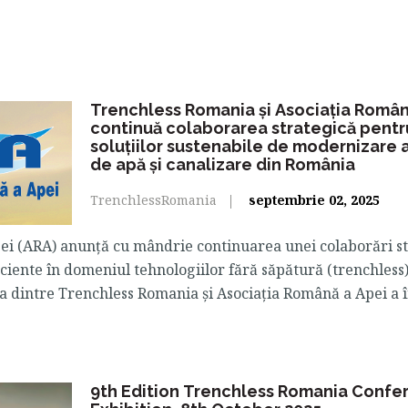
Trenchless Romania și Asociația Român
continuă colaborarea strategică pent
soluțiilor sustenabile de modernizare a
de apă și canalizare din România
TrenchlessRomania
septembrie 02, 2025
ei (ARA) anunță cu mândrie continuarea unei colaborări st
ciente în domeniul tehnologiilor fără săpătură (trenchless)
a dintre Trenchless Romania și Asociația Română a Apei a 
9th Edition Trenchless Romania Confe