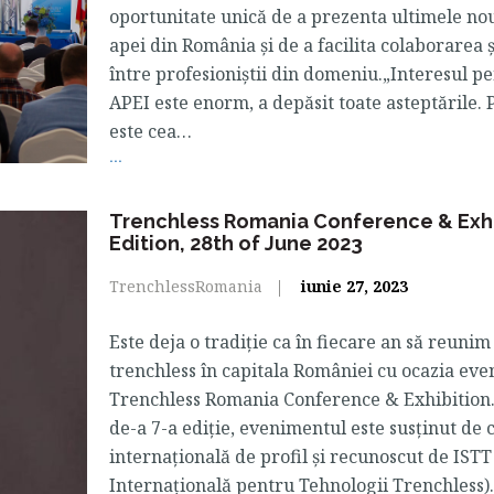
oportunitate unică de a prezenta ultimele nou
apei din România și de a facilita colaborarea 
între profesioniștii din domeniu.„Interesul 
APEI este enorm, a depăsit toate asteptările. 
este cea…
...
Trenchless Romania Conference & Exhi
Edition, 28th of June 2023
TrenchlessRomania
iunie 27, 2023
Este deja o tradiție ca în fiecare an să reunim
trenchless în capitala României cu ocazia ev
Trenchless Romania Conference & Exhibition. 
de-a 7-a ediție, evenimentul este susținut de
internațională de profil și recunoscut de ISTT
Internațională pentru Tehnologii Trenchless).