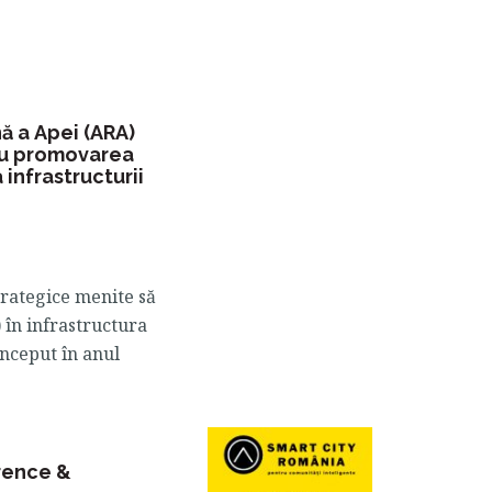
ă a Apei (ARA)
ru promovarea
 infrastructurii
rategice menite să
 în infrastructura
început în anul
rence &