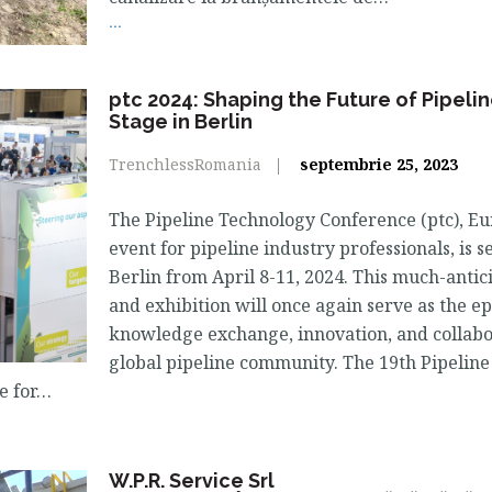
...
ptc 2024: Shaping the Future of Pipeli
Stage in Berlin
TrenchlessRomania
septembrie 25, 2023
The Pipeline Technology Conference (ptc), E
event for pipeline industry professionals, is se
Berlin from April 8-11, 2024. This much-anti
and exhibition will once again serve as the ep
knowledge exchange, innovation, and collabo
global pipeline community. The 19th Pipelin
e for…
W.P.R. Service Srl