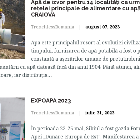
Apă de izvor pentru 14 localități ca urma
rețelei principale de alimentare cu ap
CRAIOVA
TrenchlessRomania
august 07, 2023
Apa este principalul resort al evoluției civiliz
timpului, furnizarea de apă potabilă a fost o
constantă a așezărilor umane de pretutindeni.
limentării cu apă datează încă din anul 1904. Până atunci, a
toare, iar distribuția…
EXPOAPA 2023
TrenchlessRomania
iulie 31, 2023
În perioada 23-25 mai, Sibiul a fost gazda Fo
Apei „Dunăre-Europa de Est”. Manifestarea a