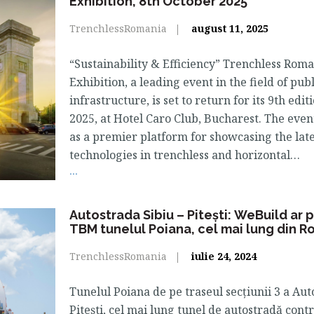
Exhibition, 8th October 2025
TrenchlessRomania
august 11, 2025
“Sustainability & Efficiency” Trenchless Rom
Exhibition, a leading event in the field of publi
infrastructure, is set to return for its 9th edi
2025, at Hotel Caro Club, Bucharest. The even
as a premier platform for showcasing the lat
technologies in trenchless and horizontal…
...
Autostrada Sibiu – Pitești: WeBuild ar 
TBM tunelul Poiana, cel mai lung din 
TrenchlessRomania
iulie 24, 2024
Tunelul Poiana de pe traseul secțiunii 3 a Auto
Pitești, cel mai lung tunel de autostradă con