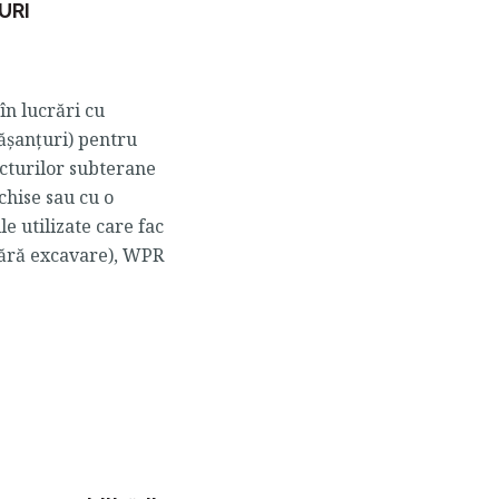
URI
în lucrări cu
ășanțuri) pentru
ucturilor subterane
chise sau cu o
le utilizate care fac
fără excavare), WPR