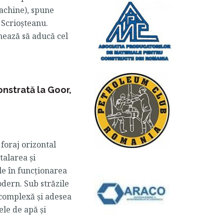
achine), spune
 Scrioșteanu.
mează să aducă cel
onstrată la Goor,
 foraj orizontal
talarea și
le în funcționarea
dern. Sub străzile
 complexă și adesea
ele de apă și