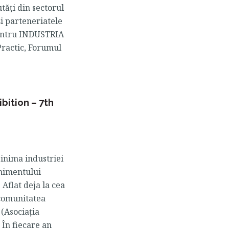
tăți din sectorul
și parteneriatele
pentru INDUSTRIA
Practic, Forumul
bition – 7th
 inima industriei
enimentului
Aflat deja la cea
 comunitatea
 (Asociația
 În fiecare an