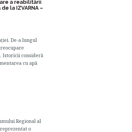
re a reabilitării
ă de la IZVARNA –
ației. De-a lungul
 preocupare
 Istoricii consideră
limentarea cu apă
rumului Regional al
 reprezentat o