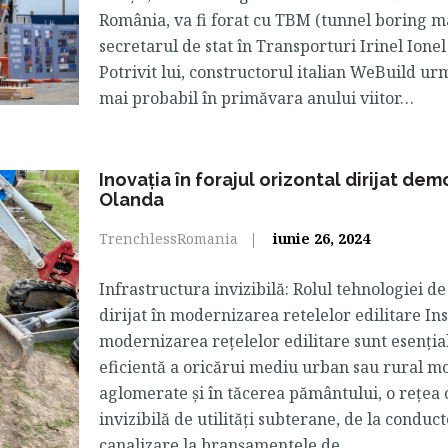
România, va fi forat cu TBM (tunnel boring m
secretarul de stat în Transporturi Irinel Ionel
Potrivit lui, constructorul italian WeBuild ur
mai probabil în primăvara anului viitor…
Inovația în forajul orizontal dirijat dem
Olanda
TrenchlessRomania
iunie 26, 2024
Infrastructura invizibilă: Rolul tehnologiei de
dirijat în modernizarea retelelor edilitare Ins
modernizarea rețelelor edilitare sunt esenția
eficientă a oricărui mediu urban sau rural mo
aglomerate și în tăcerea pământului, o rețea
invizibilă de utilități subterane, de la conduct
canalizare la branșamentele de…