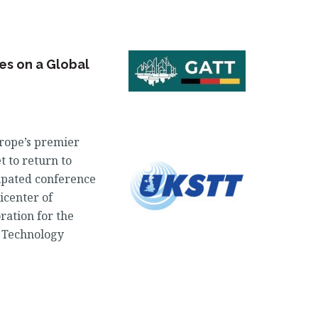
nes on a Global
urope’s premier
t to return to
cipated conference
icenter of
ration for the
e Technology