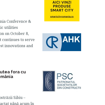
ania Conference &
c utilities
tion on October 8,
t continues to serve
est innovations and
putea fora cu
România
străzii Sibiu –
tractat până acum în