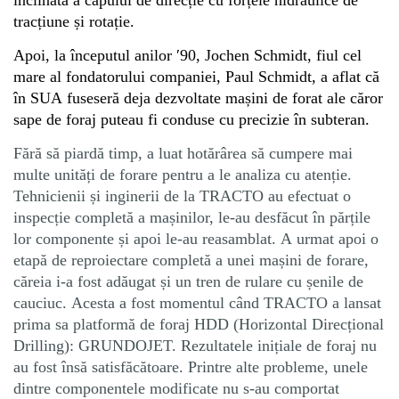
înclinată a capului de direcție cu forțele hidraulice de
tracțiune și rotație.
Apoi, la începutul anilor
′
90, Jochen Schmidt, fiul cel
mare al fondatorului companiei, Paul Schmidt, a aflat că
în SUA fuseseră deja dezvoltate mașini de forat ale căror
sape de foraj puteau fi conduse cu precizie în subteran.
Fără să piardă timp, a luat hotărârea să cumpere mai
multe unități de forare pentru a le analiza cu atenție.
Tehnicienii și inginerii de la TRACTO au efectuat o
inspecție completă a mașinilor, le-au desfăcut în părțile
lor componente și apoi le-au reasamblat. A urmat apoi o
etapă de reproiectare completă a unei mașini de forare,
căreia i-a fost adăugat și un tren de rulare cu șenile de
cauciuc. Acesta a fost momentul când TRACTO a lansat
prima sa platformă de foraj HDD (Horizontal Direcțional
Drilling): GRUNDOJET. Rezultatele inițiale de foraj nu
au fost însă satisfăcătoare. Printre alte probleme, unele
dintre componentele modificate nu s-au comportat