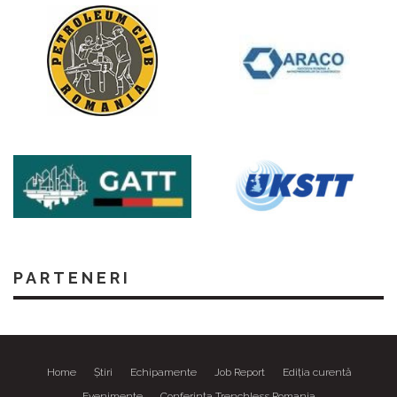
PARTENERI
Home
Știri
Echipamente
Job Report
Ediția curentă
Evenimente
Conferința Trenchless Romania