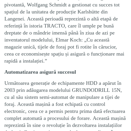
pivotantă, Wolfgang Schmidt a gestionat cu succes tot
spațiul de la unitatea de producție Karlshütte din
Langenei. Această perioadă reprezintă o altă etapă de
referință în istoria TRACTO, care îl umple pe bună
dreptate de o mândrie imensă până în ziua de azi pe
inventatorul modelului, Elmar Koch: „Cu această
magazie unică, tijele de foraj pot fi rotite în cărucior,
ceea ce economisește spațiu și asigură o funcționare mai
rapidă a instalației.”
Automatizarea asigură succesul
Următoarea generație de echipamente HDD a apărut în
2003 prin adăugarea modelului GRUNDODRILL 15N,
cu al său sistem semi-automat de manipulare a tijei de
foraj. Această mașină a fost echipată cu control
electronic, ceea ce a permis pentru prima dată efectuarea
complet automată a procesului de forare. Această mașină
reprezintă în sine o revoluție în dezvoltarea instalațiilor