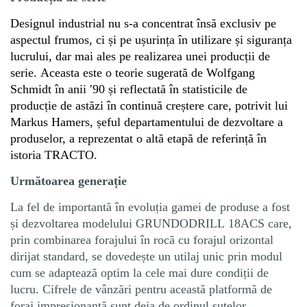
Designul industrial nu s-a concentrat însă exclusiv pe
aspectul frumos, ci și pe ușurința în utilizare și siguranța
lucrului, dar mai ales pe realizarea unei producții de
serie. Aceasta este o teorie sugerată de Wolfgang
Schmidt în anii
′
90 și reflectată în statisticile de
producție de astăzi în continuă creștere care, potrivit lui
Markus Hamers, șeful departamentului de dezvoltare a
produselor, a reprezentat o altă etapă de referință în
istoria TRACTO.
Următoarea generație
La fel de importantă în evoluția gamei de produse a fost
și dezvoltarea modelului GRUNDODRILL 18ACS care,
prin combinarea forajului în rocă cu forajul orizontal
dirijat standard, se dovedește un utilaj unic prin modul
cum se adaptează optim la cele mai dure condiții de
lucru. Cifrele de vânzări pentru această platformă de
foraj impresionantă sunt deja de ordinul sutelor.