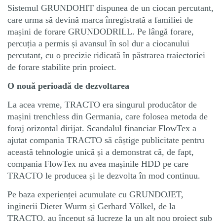
Sistemul GRUNDOHIT dispunea de un ciocan percutant,
care urma să devină marca înregistrată a familiei de
mașini de forare GRUNDODRILL. Pe lângă forare,
percuția a permis și avansul în sol dur a ciocanului
percutant, cu o precizie ridicată în păstrarea traiectoriei
de forare stabilite prin proiect.
O nouă perioadă de dezvoltarea
La acea vreme, TRACTO era singurul producător de
mașini trenchless din Germania, care folosea metoda de
foraj orizontal dirijat. Scandalul financiar FlowTex a
ajutat compania TRACTO să câștige publicitate pentru
această tehnologie unică și a demonstrat că, de fapt,
compania FlowTex nu avea mașinile HDD pe care
TRACTO le producea și le dezvolta în mod continuu.
Pe baza experienței acumulate cu GRUNDOJET,
inginerii Dieter Wurm și Gerhard Völkel, de la
TRACTO, au început să lucreze la un alt nou proiect sub