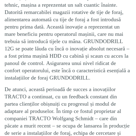
tehnic, mașina a reprezentat un salt cuantic înainte.
Datorită remarcabilei magazii rotative de tije de foraj,
alimentarea automată cu tije de foraj a fost introdusă
pentru prima dată. Această inovație a reprezentat un
mare beneficiu pentru operatorul mașinii, care nu mai
trebuia să introducă tijele cu mâna. GRUNDODRILL
12G se poate lăuda cu încă o inovație absolut necesară –
a fost prima mașină HDD cu cabină și scaun cu acces la
panoul de control. Asigurarea unui nivel ridicat de
confort operatorului, este încă o caracteristică esențială a
instalațiilor de foraj GRUNDODRILL.
De atunci, această perioadă de succes a inovațiilor
TRACTO a continuat, cu un feedback constant din
partea clienților obișnuiți cu progresul și modul de
adaptare al produselor. În timp ce fostul proprietar al
companiei TRACTO Wolfgang Schmidt – care din
păcate a murit recent – se ocupa de lansarea în producție
de serie a instalațiilor de foraj, echipa de cercetare și