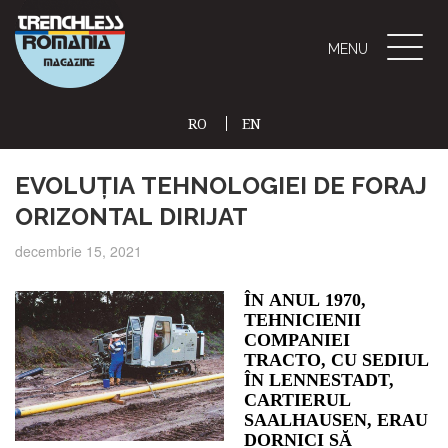
Toggle
MENU
naviga
RO
EN
(CURRENT)
EVOLUȚIA TEHNOLOGIEI DE FORAJ
ORIZONTAL DIRIJAT
decembrie 15, 2021
ÎN ANUL 1970,
TEHN
ICIENII
COMPANIEI
TRACTO, CU SEDIUL
ÎN LENNESTADT,
CARTIERUL
SAALHAUSEN, ERAU
DORNICI SĂ