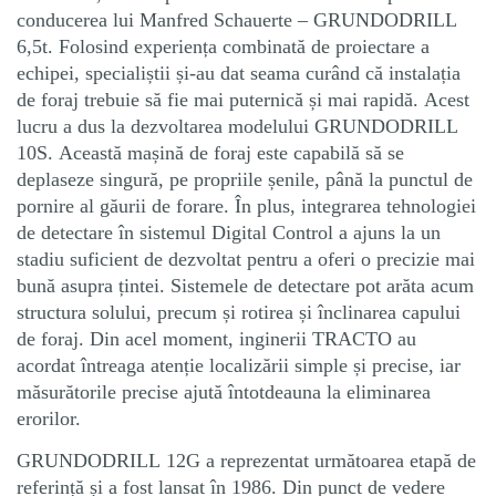
conducerea lui Manfred Schauerte – GRUNDODRILL
6,5t. Folosind experiența combinată de proiectare a
echipei, specialiștii și-au dat seama curând că instalația
de foraj trebuie să fie mai puternică și mai rapidă. Acest
lucru a dus la dezvoltarea modelului GRUNDODRILL
10S. Această mașină de foraj este capabilă să se
deplaseze singură, pe propriile șenile, până la punctul de
pornire al găurii de forare. În plus, integrarea tehnologiei
de detectare în sistemul Digital Control a ajuns la un
stadiu suficient de dezvoltat pentru a oferi o precizie mai
bună asupra țintei. Sistemele de detectare pot arăta acum
structura solului, precum și rotirea și înclinarea capului
de foraj. Din acel moment, inginerii TRACTO au
acordat întreaga atenție localizării simple și precise, iar
măsurătorile precise ajută întotdeauna la eliminarea
erorilor.
GRUNDODRILL 12G a reprezentat următoarea etapă de
referință și a fost lansat în 1986. Din punct de vedere