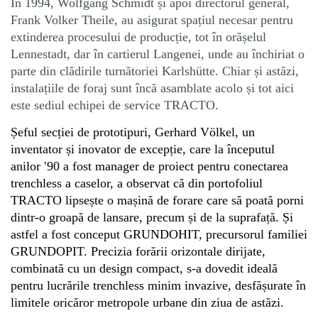
În 1994, Wolfgang Schmidt și apoi directorul general,
Frank Volker Theile, au asigurat spațiul necesar pentru
extinderea procesului de producție, tot în orășelul
Lennestadt, dar în cartierul Langenei, unde au închiriat o
parte din clădirile turnătoriei Karlshütte. Chiar și astăzi,
instalațiile de foraj sunt încă asamblate acolo și tot aici
este sediul echipei de service TRACTO.
Șeful secției de prototipuri, Gerhard Völkel, un
inventator și inovator de excepție, care la începutul
anilor
′
90 a fost manager de proiect pentru conectarea
trenchless a caselor, a observat că din portofoliul
TRACTO lipsește o mașină de forare care să poată porni
dintr-o groapă de lansare, precum și de la suprafață. Și
astfel a fost conceput GRUNDOHIT, precursorul familiei
GRUNDOPIT. Precizia forării orizontale dirijate,
combinată cu un design compact, s-a dovedit ideală
pentru lucrările trenchless minim invazive, desfășurate în
limitele oricăror metropole urbane din ziua de astăzi.