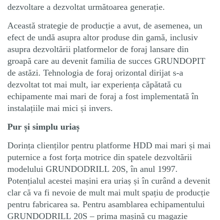
dezvoltare a dezvoltat următoarea generație.
Această strategie de producție a avut, de asemenea, un
efect de undă asupra altor produse din gamă, inclusiv
asupra dezvoltării platformelor de foraj lansare din
groapă care au devenit familia de succes GRUNDOPIT
de astăzi. Tehnologia de foraj orizontal dirijat s-a
dezvoltat tot mai mult, iar experiența căpătată cu
echipamente mai mari de foraj a fost implementată în
instalațiile mai mici și invers.
Pur și simplu uriaș
Dorința clienților pentru platforme HDD mai mari și mai
puternice a fost forța motrice din spatele dezvoltării
modelului GRUNDODRILL 20S, în anul 1997.
Potențialul acestei mașini era uriaș și în curând a devenit
clar că va fi nevoie de mult mai mult spațiu de producție
pentru fabricarea sa. Pentru asamblarea echipamentului
GRUNDODRILL 20S – prima mașină cu magazie