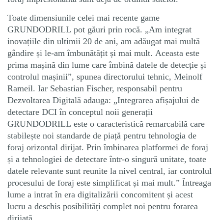
Toate dimensiunile celei mai recente game
GRUNDODRILL pot găuri prin rocă. „Am integrat
inovațiile din ultimii 20 de ani, am adăugat mai multă
gândire și le-am îmbunătățit și mai mult. Aceasta este
prima mașină din lume care îmbină datele de detecție și
controlul mașinii”, spunea directorului tehnic, Meinolf
Rameil. Iar Sebastian Fischer, responsabil pentru
Dezvoltarea Digitală adauga: „Integrarea afișajului de
detectare DCI în conceptul noii generații
GRUNDODRILL este o caracteristică remarcabilă care
stabilește noi standarde de piață pentru tehnologia de
foraj orizontal dirijat. Prin îmbinarea platformei de foraj
și a tehnologiei de detectare într-o singură unitate, toate
datele relevante sunt reunite la nivel central, iar controlul
procesului de foraj este simplificat și mai mult.” Întreaga
lume a intrat în era digitalizării concomitent și acest
lucru a deschis posibilități complet noi pentru forarea
dirijată.