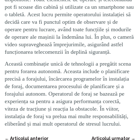
pot fi scoase din cabină și utilizate ca un smartphone sau
o tabletă. Acest lucru permite operatorului instalației să
decidă care va fi punctul optim de observare și de
operare pentru lucrare, având toate funcțiile și modurile
de operare ale mașinii la îndemâna lui. În plus, o cameră
video supraveghează împrejurimile, asigurând astfel
funcționarea telecomenzii în deplină siguranță.
Această combinație unică de tehnologii a pregătit scena
pentru forarea autonomă. Aceasta include o planificare
precisă a forajului, încărcarea programelor în instalația
de foraj, documentarea procesului de planificare și a
forajului autonom. Operatorul de foraj se bazează pe
experiența sa pentru a asigura performanța corectă,
viteza de tracțiune și reacția la obstacole. În viitor,
instalația de foraj va prelua mai multe responsabilități,
eliberând și mai mult operatorul de stresul lucrului.
←
Articolul anterior
Articolul urmator
→