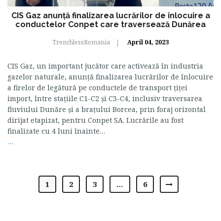
CIS Gaz anunță finalizarea lucrărilor de înlocuire a
conductelor Conpet care traversează Dunărea
TrenchlessRomania
April 04, 2023
CIS Gaz, un important jucător care activează în industria
gazelor naturale, anunță finalizarea lucrărilor de înlocuire
a firelor de legătură pe conductele de transport ţiţei
import, între staţiile C1-C2 şi C3-C4, inclusiv traversarea
fluviului Dunăre şi a braţului Borcea, prin foraj orizontal
dirijat etapizat, pentru Conpet SA. Lucrările au fost
finalizate cu 4 luni înainte…
...
1
2
3
…
6