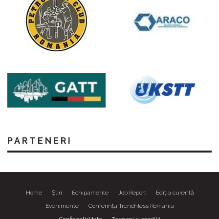
PARTENERI
Home
Știri
Echipamente
Job Report
Ediția curentă
Evenimente
Conferința Trenchless Romania