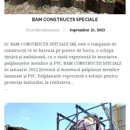
BAM CONSTRUCȚII SPECIALE
TrenchlessRomania
September 25, 2023
SC BAM CONSTRUCŢII SPECIALE SRL este o companie de
construcţii ce se bazează pe putere de lucru, o echipă
tânără şi ambiţioasă, cu o vastă experienţă în montarea
palplanşelor metalice şi PVC. BAM CONSTRUCȚII SPECIALE
in ianuarie 2021 livrează şi montează palplanşe metalice
laminate şi PVC. Palplanşele reprezintă o soluţie pentru
protecţia malurilor, la realizarea…
...