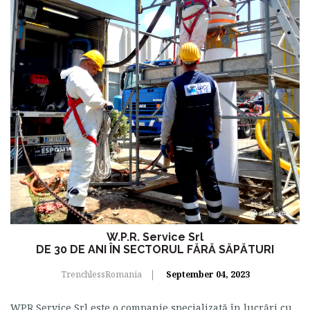
W.P.R. Service Srl
DE 30 DE ANI ÎN SECTORUL FĂRĂ SĂPĂTURI
TrenchlessRomania
September 04, 2023
WPR Service Srl este o companie specializată în lucrări cu