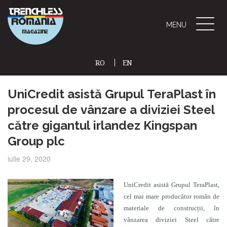
Toggle
MENU
naviga
RO
EN
(CURRENT)
UniCredit asistă Grupul TeraPlast în
procesul de vânzare a diviziei Steel
către gigantul irlandez Kingspan
Group plc
iulie 29, 2020
UniCredit asistă Grupul TeraPlast,
cel mai mare producător român de
materiale de construcții, în
vânzarea diviziei Steel către