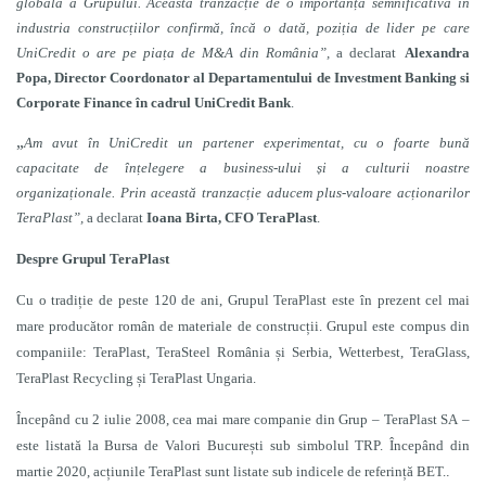
globală a Grupului. Această tranzacție de o importanță semnificativă în
industria construcțiilor confirmă, încă o dată, poziția de lider pe care
UniCredit o are pe piața de M&A din România”,
a declarat
Alexandra
Popa,
Director Coordonator al Departamentului de Investment Banking si
Corporate Finance
î
n cadrul UniCredit Bank
.
„
Am avut în UniCredit un partener experimentat, cu o foarte bună
capacitate de înțelegere a business-ului și a culturii noastre
organizaționale. Prin această tranzacție aducem plus-valoare acționarilor
TeraPlast”,
a declarat
Ioana Birta, CFO TeraPlast
.
Despre Grupul TeraPlast
Cu o tradiție de peste 120 de ani, Grupul TeraPlast este în prezent cel mai
mare producător român de materiale de construcții. Grupul este compus din
companiile: TeraPlast, TeraSteel România și Serbia, Wetterbest, TeraGlass,
TeraPlast Recycling și TeraPlast Ungaria.
Începând cu 2 iulie 2008, cea mai mare companie din Grup – TeraPlast SA –
este listată la Bursa de Valori București sub simbolul TRP. Începând din
martie 2020, acțiunile TeraPlast sunt listate sub indicele de referință BET.
.