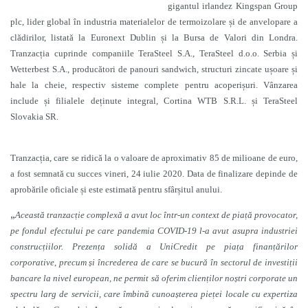
gigantul irlandez Kingspan Group
plc, lider global în industria materialelor de termoizolare și de anvelopare a
clădirilor, listată la Euronext Dublin și la Bursa de Valori din Londra.
Tranzacția cuprinde companiile TeraSteel S.A., TeraSteel d.o.o. Serbia și
Wetterbest S.A., producători de panouri sandwich, structuri zincate ușoare și
hale la cheie, respectiv sisteme complete pentru acoperișuri. Vânzarea
include și filialele deținute integral, Cortina WTB S.R.L. și TeraSteel
Slovakia SR.
Tranzacția, care se ridică la o valoare de aproximativ 85 de milioane de euro,
a fost semnată cu succes vineri, 24 iulie 2020. Data de finalizare depinde de
aprobările oficiale și este estimată pentru sfârșitul anului.
„
Această tranzacție complexă a avut loc într-un context de piață provocator,
pe fondul efectului pe care pandemia COVID-19 l-a avut asupra industriei
construcțiilor. Prezența solidă a UniCredit pe piața finanțărilor
corporative, precum și încrederea de care se bucură în sectorul de investiții
bancare la nivel european, ne permit să oferim clienților noștri corporate un
spectru larg de servicii, care îmbină cunoașterea pieței locale cu expertiza