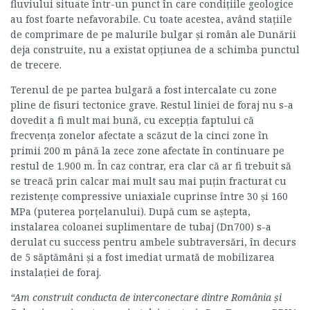
fluviului situate într-un punct în care condițiile geologice
au fost foarte nefavorabile. Cu toate acestea, având stațiile
de comprimare de pe malurile bulgar și român ale Dunării
deja construite, nu a existat opțiunea de a schimba punctul
de trecere.
Terenul de pe partea bulgară a fost intercalate cu zone
pline de fisuri tectonice grave. Restul liniei de foraj nu s-a
dovedit a fi mult mai bună, cu excepția faptului că
frecvența zonelor afectate a scăzut de la cinci zone în
primii 200 m până la zece zone afectate în continuare pe
restul de 1.900 m. În caz contrar, era clar că ar fi trebuit să
se treacă prin calcar mai mult sau mai puțin fracturat cu
rezistențe compressive uniaxiale cuprinse între 30 și 160
MPa (puterea porțelanului). După cum se aștepta,
instalarea coloanei suplimentare de tubaj (Dn700) s-a
derulat cu success pentru ambele subtraversări, în decurs
de 5 săptămâni și a fost imediat urmată de mobilizarea
instalaţiei de foraj.
“Am construit conducta de interconectare dintre România şi