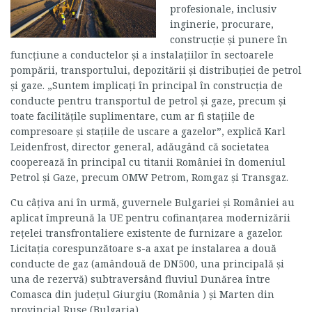
profesionale, inclusiv
inginerie, procurare,
construcție și punere în
funcțiune a conductelor și a instalațiilor în sectoarele
pompării, transportului, depozitării și distribuției de petrol
și gaze. „Suntem implicați în principal în construcția de
conducte pentru transportul de petrol și gaze, precum și
toate facilitățile suplimentare, cum ar fi stațiile de
compresoare și stațiile de uscare a gazelor”, explică Karl
Leidenfrost, director general, adăugând că societatea
cooperează în principal cu titanii României în domeniul
Petrol și Gaze, precum OMW Petrom, Romgaz și Transgaz.
Cu câțiva ani în urmă, guvernele Bulgariei și României au
aplicat împreună la UE pentru cofinanțarea modernizării
rețelei transfrontaliere existente de furnizare a gazelor.
Licitația corespunzătoare s-a axat pe instalarea a două
conducte de gaz (amândouă de DN500, una principală și
una de rezervă) subtraversând fluviul Dunărea între
Comasca din județul Giurgiu (România ) și Marten din
provincial Ruse (Bulgaria).