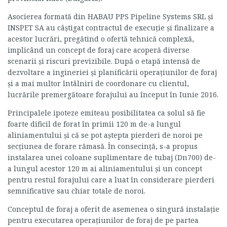
Asocierea formată din HABAU PPS Pipeline Systems SRL și
INSPET SA au câștigat contractul de execuție și finalizare a
acestor lucrări, pregătind o ofertă tehnică complexă,
implicând un concept de foraj care acoperă diverse
scenarii și riscuri previzibile. După o etapă intensă de
dezvoltare a ingineriei și planificării operațiunilor de foraj
și a mai multor întâlniri de coordonare cu clientul,
lucrările premergătoare forajului au început în Iunie 2016.
Principalele ipoteze emiteau posibilitatea ca solul să fie
foarte dificil de forat în primii 120 m de-a lungul
aliniamentului și că se pot aștepta pierderi de noroi pe
secțiunea de forare rămasă. În consecință, s-a propus
instalarea unei coloane suplimentare de tubaj (Dn700) de-
a lungul acestor 120 m ai aliniamentului și un concept
pentru restul forajului care a luat în considerare pierderi
semnificative sau chiar totale de noroi.
Conceptul de foraj a oferit de asemenea o singură instalaţie
pentru executarea operațiunilor de foraj de pe partea