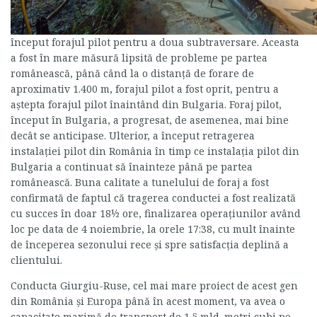
început forajul pilot pentru a doua subtraversare. Aceasta
a fost în mare măsură lipsită de probleme pe partea
românească, până când la o distanţă de forare de
aproximativ 1.400 m, forajul pilot a fost oprit, pentru a
aştepta forajul pilot înaintând din Bulgaria. Foraj pilot,
început în Bulgaria, a progresat, de asemenea, mai bine
decât se anticipase. Ulterior, a început retragerea
instalaţiei pilot din România în timp ce instalaţia pilot din
Bulgaria a continuat să înainteze până pe partea
românească. Buna calitate a tunelului de foraj a fost
confirmată de faptul că tragerea conductei a fost realizată
cu succes în doar 18½ ore, finalizarea operaţiunilor având
loc pe data de 4 noiembrie, la orele 17:38, cu mult înainte
de începerea sezonului rece şi spre satisfacţia deplină a
clientului.
Conducta Giurgiu-Ruse, cel mai mare proiect de acest gen
din România şi Europa până în acest moment, va avea o
capacitate maximă de transport de 1.5 mld. metri cubi pe