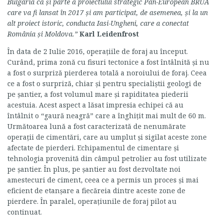
Bulgaria ca şi parte a proiectului strategic Pan-European BRUA
care va fi lansat în 2017 şi am participat, de asemenea, şi la un
alt proiect istoric, conducta Iasi-Ungheni, care a conectat
România şi Moldova.”
Karl Leidenfrost
În data de 2 Iulie 2016, operaţiile de foraj au început.
Curând, prima zonă cu fisuri tectonice a fost întâlnită şi nu
a fost o surpriză pierderea totală a noroiului de foraj. Ceea
ce a fost o surpriză, chiar şi pentru specialiştii geologi de
pe şantier, a fost volumul mare şi rapiditatea piederii
acestuia. Acest aspect a lăsat impresia echipei că au
întâlnit o “gaură neagră” care a înghiţit mai mult de 60 m.
Următoarea lună a fost caracterizată de nenumărate
operaţii de cimentări, care au umplut şi sigilat aceste zone
afectate de pierderi. Echipamentul de cimentare şi
tehnologia provenită din câmpul petrolier au fost utilizate
pe şantier. În plus, pe şantier au fost dezvoltate noi
amestecuri de ciment, ceea ce a permis un proces şi mai
eficient de etanşare a fiecăreia dintre aceste zone de
pierdere. În paralel, operaţiunile de foraj pilot au
continuat.