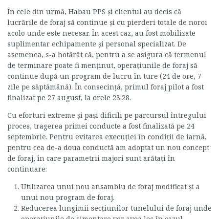
În cele din urmă, Habau PPS şi clientul au decis că
lucrările de foraj să continue şi cu pierderi totale de noroi
acolo unde este necesar. În acest caz, au fost mobilizate
suplimentar echipamente şi personal specializat. De
asemenea, s-a hotărât că, pentru a se asigura că termenul
de terminare poate fi menţinut, operaţiunile de foraj să
continue după un program de lucru în ture (24 de ore, 7
zile pe săptămână). În consecinţă, primul foraj pilot a fost
finalizat pe 27 august, la orele 23:28.
Cu eforturi extreme şi paşi dificili pe parcursul întregului
proces, tragerea primei conducte a fost finalizată pe 24
septembrie. Pentru evitarea execuţiei în condiţii de iarnă,
pentru cea de-a doua conductă am adoptat un nou concept
de foraj, în care parametrii majori sunt arătaţi în
continuare:
Utilizarea unui nou ansamblu de foraj modificat şi a
unui nou program de foraj.
Reducerea lungimii secţiunilor tunelului de foraj unde
operaţiunile de cimentare vor avea loc în cazul