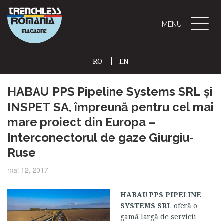
Toggle
MENU
naviga
RO
EN
(CURRENT)
HABAU PPS Pipeline Systems SRL și
INSPET SA, împreună pentru cel mai
mare proiect din Europa –
Interconectorul de gaze Giurgiu-
Ruse
mai 12, 2017
HABAU PPS PIPELINE
SYSTEMS SRL
oferă o
gamă largă de servicii